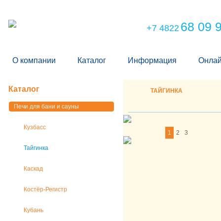
68 09 
+7 4822
О компании
Каталог
Информация
Онлай
Каталог
ТАЙГИНКА
Печи для бани и сауны
Кузбасс
1
2
3
Тайгинка
Каскад
Костёр-Регистр
Кубань