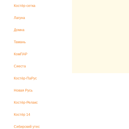
Костёр-сетка
Лагуна
Домна
Тамань
КомПАР
Сиеста
Костёр-ПаРус
Новая Русь
Костёр-Релакс
Костёр 14
Сибирский утес