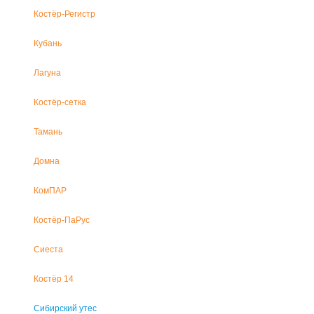
Костёр-Регистр
Кубань
Лагуна
Костёр-сетка
Тамань
Домна
КомПАР
Костёр-ПаРус
Сиеста
Костёр 14
Сибирский утес